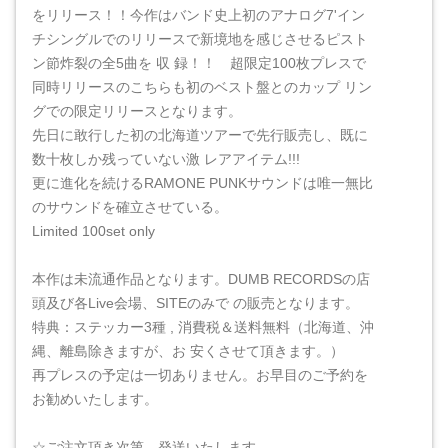
をリリース！！今作はバンド史上初のアナログ7'イン
チシングルでのリリースで新境地を感じさせるピスト
ン節炸裂の全5曲を 収 録！！ 超限定100枚プレスで
同時リリースのこちらも初のベスト盤とのカップ リン
グでの限定リリースとなります。
先日に敢行した初の北海道ツアーで先行販売し、既に
数十枚しか残っていない激 レアアイテム!!!
更に進化を続けるRAMONE PUNKサウンドは唯一無比
のサウンドを確立させている。
Limited 100set only
本作は未流通作品となります。DUMB RECORDSの店
頭及び各Live会場、SITEのみで の販売となります。
特典：ステッカー3種 , 消費税＆送料無料（北海道、沖
縄、離島除きますが、お 安くさせて頂きます。）
再プレスの予定は一切ありません。お早目のご予約を
お勧めいたします。
☆ご注文頂き次第、発送いたします。